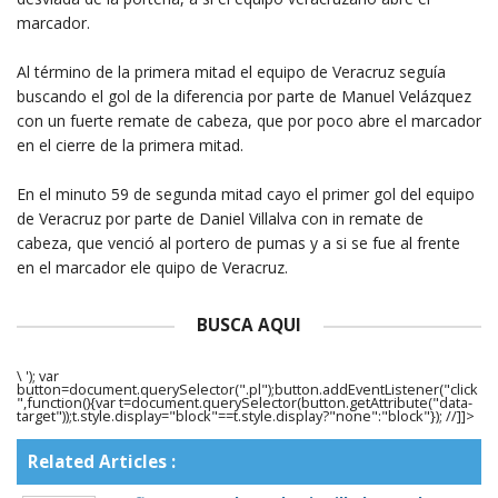
marcador.
Al término de la primera mitad el equipo de Veracruz seguía
buscando el gol de la diferencia por parte de Manuel Velázquez
con un fuerte remate de cabeza, que por poco abre el marcador
en el cierre de la primera mitad.
En el minuto 59 de segunda mitad cayo el primer gol del equipo
de Veracruz por parte de Daniel Villalva con in remate de
cabeza, que venció al portero de pumas y a si se fue al frente
en el marcador ele quipo de Veracruz.
BUSCA AQUI
\ '); var
button=document.querySelector(".pl");button.addEventListener("click
",function(){var t=document.querySelector(button.getAttribute("data-
target"));t.style.display="block"==t.style.display?"none":"block"}); //]]>
Related Articles :