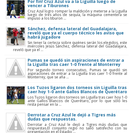
Por fin! Cruz Azul va a la Liguilla luego de
vencer a Tiburones
Cruz Azul logro romper la maldición y meterse a la Liguilla
luego de tres años de sequía, la maquina cementera se
impuso a los tiburon ...
Sánchez, defensa lateral del Guadalajara,
reveló que ya el cuerpo técnico les aviso que
habrá jugadore
Sin tener la certeza sobre quiénes serán los elegidos, este
miércoles Jesús Sánchez, defensa lateral del Guadalajara,
reveló que ya el ...
Pumas se quedó sin aspiraciones de entrar a
la Liguilla tras caer 1-0 frente al Monterrey
Por segundo torneo consecutivo, Pumas se quedó sin
aspiraciones de entrar a la Liguilla tras caer 1-0 frente al
Monterrey, que se afia ...
Los Tuzos ligaron dos torneos sin Liguilla tras
caer hoy 1-0 ante Gallos Blancos de Querétaro
Los Tuzos ligaron dos torneos sin Liguilla tras caer hoy 1-0
ante Gallos Blancos de Querétaro, por lo que sólo les
resta pensar en la ...
Derrotar a Cruz Azul le dejó a Tigres más
dudas que respuestas.
Derrotar a Cruz Azul le dejó a Tigres más dudas que
respuestas.El conjunto regio no salió satisfecho con su
presentación en el Estadio ...